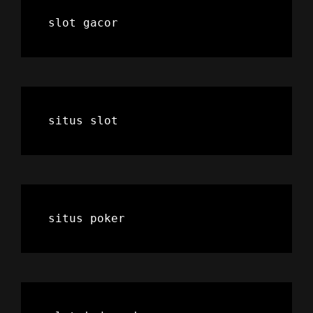
slot gacor
situs slot
situs poker