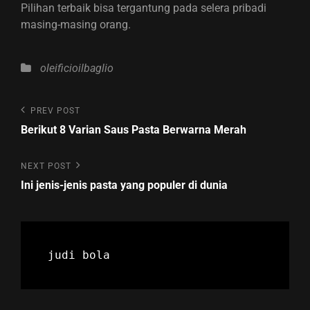
Pilihan terbaik bisa tergantung pada selera pribadi
masing-masing orang.
Categories
oleificioilbaglio
Post
Previous
PREV POST
Post
navigation
Berikut 8 Varian Saus Pasta Berwarna Merah
Next
NEXT POST
Post
Ini jenis-jenis pasta yang populer di dunia
judi bola