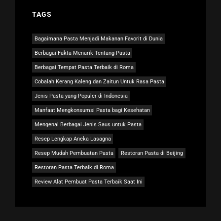
TAGS
Bagaimana Pasta Menjadi Makanan Favorit di Dunia
Berbagai Fakta Menarik Tentang Pasta
Berbagai Tempat Pasta Terbaik di Roma
Cobalah Kerang Kaleng dan Zaitun Untuk Rasa Pasta
Jenis Pasta yang Populer di Indonesia
Manfaat Mengkonsumsi Pasta bagi Kesehatan
Mengenal Berbagai Jenis Saus untuk Pasta
Resep Lengkap Aneka Lasagna
Resep Mudah Pembuatan Pasta
Restoran Pasta di Beijing
Restoran Pasta Terbaik di Roma
Review Alat Pembuat Pasta Terbaik Saat Ini