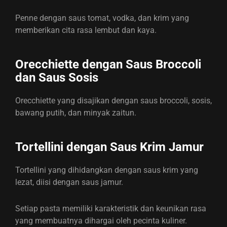
Penne dengan saus tomat, vodka, dan krim yang
memberikan cita rasa lembut dan kaya.
Orecchiette dengan Saus Broccoli
dan Saus Sosis
Orecchiette yang disajikan dengan saus broccoli, sosis,
bawang putih, dan minyak zaitun.
Tortellini dengan Saus Krim Jamur
Tortellini yang dihidangkan dengan saus krim yang
lezat, diisi dengan saus jamur.
Setiap pasta memiliki karakteristik dan keunikan rasa
yang membuatnya dihargai oleh pecinta kuliner.