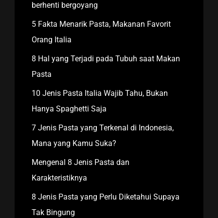
berhenti bergoyang
5 Fakta Menarik Pasta, Makanan Favorit
Orang Italia
8 Hal yang Terjadi pada Tubuh saat Makan
Pasta
10 Jenis Pasta Italia Wajib Tahu, Bukan
Hanya Spaghetti Saja
7 Jenis Pasta yang Terkenal di Indonesia,
Mana yang Kamu Suka?
Mengenal 8 Jenis Pasta dan
Karakteristiknya
8 Jenis Pasta yang Perlu Diketahui Supaya
Tak Bingung