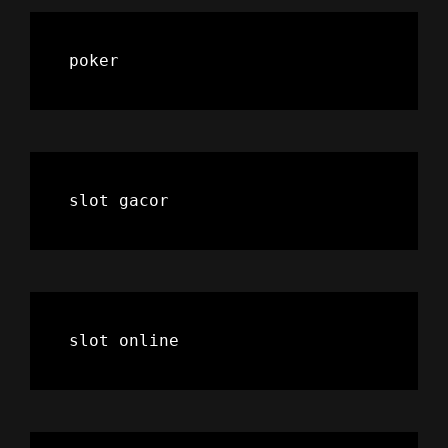
poker
slot gacor
slot online