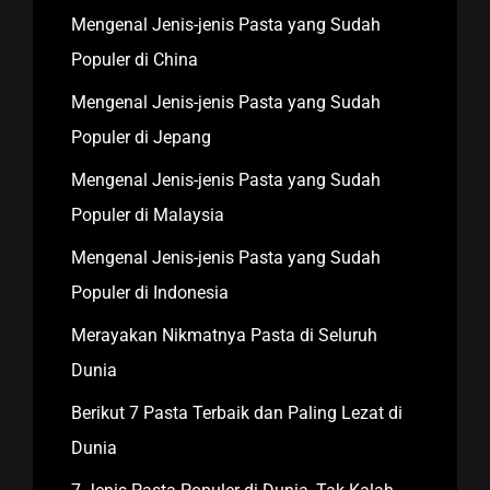
Mengenal Jenis-jenis Pasta yang Sudah
Populer di China
Mengenal Jenis-jenis Pasta yang Sudah
Populer di Jepang
Mengenal Jenis-jenis Pasta yang Sudah
Populer di Malaysia
Mengenal Jenis-jenis Pasta yang Sudah
Populer di Indonesia
Merayakan Nikmatnya Pasta di Seluruh
Dunia
Berikut 7 Pasta Terbaik dan Paling Lezat di
Dunia