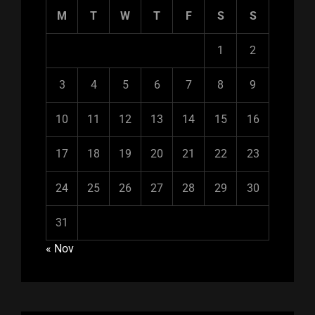
M
T
W
T
F
S
S
1
2
3
4
5
6
7
8
9
10
11
12
13
14
15
16
17
18
19
20
21
22
23
24
25
26
27
28
29
30
31
« Nov