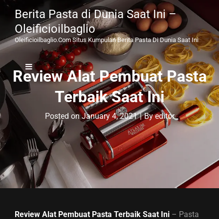
Berita Pasta di Dunia Saat Ini –
Oleificioilbaglio
Oleificioilbaglio.com Situs Kumpulan Berita Pasta Di Dunia Saat Ini
Review Alat Pembuat Pasta
Terbaik Saat Ini
Byline
Posted on
January 4, 2021
|
By
editor
Review Alat Pembuat Pasta Terbaik Saat Ini
– Pasta