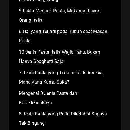
5 Fakta Menarik Pasta, Makanan Favorit
Orang Italia
8 Hal yang Terjadi pada Tubuh saat Makan
Pasta
10 Jenis Pasta Italia Wajib Tahu, Bukan
Hanya Spaghetti Saja
7 Jenis Pasta yang Terkenal di Indonesia,
Mana yang Kamu Suka?
Mengenal 8 Jenis Pasta dan
Karakteristiknya
8 Jenis Pasta yang Perlu Diketahui Supaya
Tak Bingung