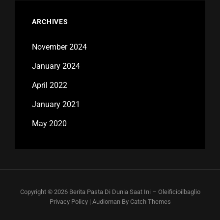
ARCHIVES
November 2024
January 2024
April 2022
January 2021
May 2020
Copyright © 2026
Berita Pasta Di Dunia Saat Ini – Oleificioilbaglio
Privacy Policy
|
Audioman By
Catch Themes