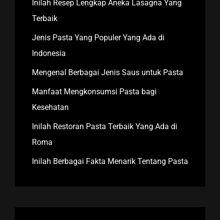
Inilah Resep Lengkap Aneka Lasagna Yang
Terbaik
Jenis Pasta Yang Populer Yang Ada di
Indonesia
Mengenal Berbagai Jenis Saus untuk Pasta
Manfaat Mengkonsumsi Pasta bagi
Kesehatan
Inilah Restoran Pasta Terbaik Yang Ada di
Roma
Inilah Berbagai Fakta Menarik Tentang Pasta