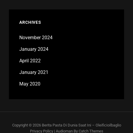
ARCHIVES
November 2024
January 2024
April 2022
January 2021
May 2020
Copyright © 2026
Berita Pasta Di Dunia Saat Ini – Oleificioilbaglio
Privacy Policy
|
Audioman By
Catch Themes