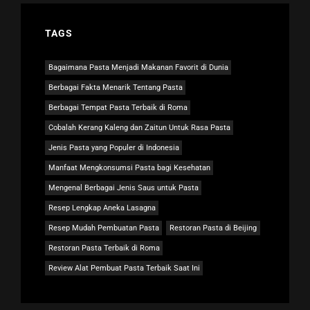
TAGS
Bagaimana Pasta Menjadi Makanan Favorit di Dunia
Berbagai Fakta Menarik Tentang Pasta
Berbagai Tempat Pasta Terbaik di Roma
Cobalah Kerang Kaleng dan Zaitun Untuk Rasa Pasta
Jenis Pasta yang Populer di Indonesia
Manfaat Mengkonsumsi Pasta bagi Kesehatan
Mengenal Berbagai Jenis Saus untuk Pasta
Resep Lengkap Aneka Lasagna
Resep Mudah Pembuatan Pasta
Restoran Pasta di Beijing
Restoran Pasta Terbaik di Roma
Review Alat Pembuat Pasta Terbaik Saat Ini