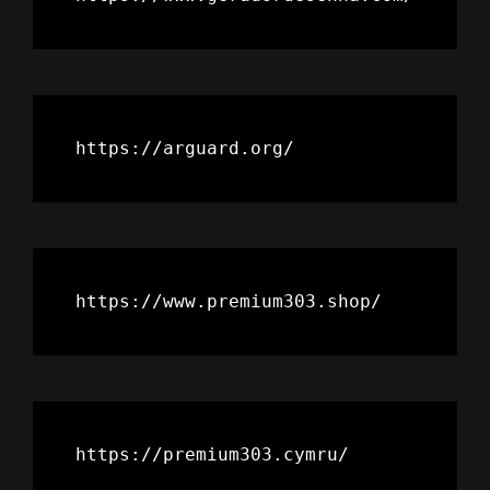
https://arguard.org/
https://www.premium303.shop/
https://premium303.cymru/