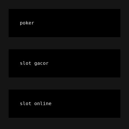
poker
slot gacor
slot online