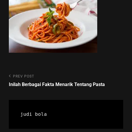
Post
Previous
PREV POST
Post
navigation
Inilah Berbagai Fakta Menarik Tentang Pasta
judi bola