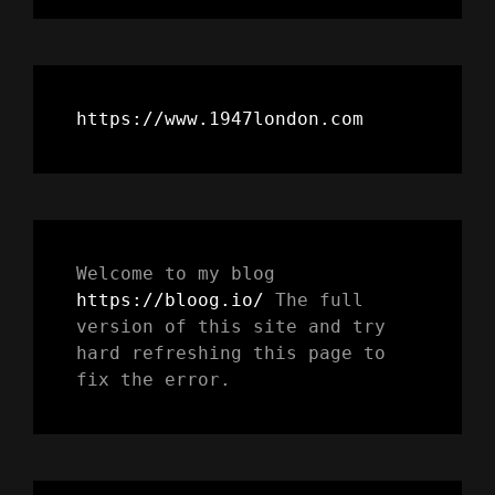
https://www.1947london.com
Welcome to my blog 
https://bloog.io/
 The full 
version of this site and try 
hard refreshing this page to 
fix the error.