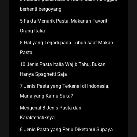
berhenti bergoyang
5 Fakta Menarik Pasta, Makanan Favorit
Orang Italia
8 Hal yang Terjadi pada Tubuh saat Makan
Pasta
10 Jenis Pasta Italia Wajib Tahu, Bukan
Hanya Spaghetti Saja
7 Jenis Pasta yang Terkenal di Indonesia,
Mana yang Kamu Suka?
Mengenal 8 Jenis Pasta dan
Karakteristiknya
8 Jenis Pasta yang Perlu Diketahui Supaya