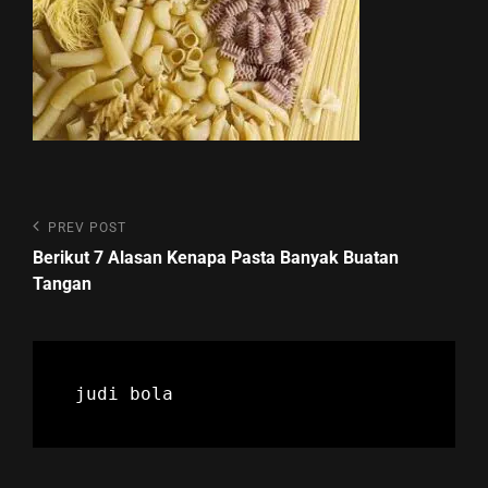
Post
Previous
PREV POST
Post
navigation
Berikut 7 Alasan Kenapa Pasta Banyak Buatan
Tangan
judi bola