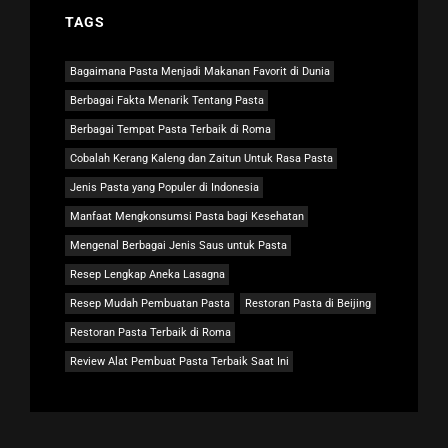
TAGS
Bagaimana Pasta Menjadi Makanan Favorit di Dunia
Berbagai Fakta Menarik Tentang Pasta
Berbagai Tempat Pasta Terbaik di Roma
Cobalah Kerang Kaleng dan Zaitun Untuk Rasa Pasta
Jenis Pasta yang Populer di Indonesia
Manfaat Mengkonsumsi Pasta bagi Kesehatan
Mengenal Berbagai Jenis Saus untuk Pasta
Resep Lengkap Aneka Lasagna
Resep Mudah Pembuatan Pasta
Restoran Pasta di Beijing
Restoran Pasta Terbaik di Roma
Review Alat Pembuat Pasta Terbaik Saat Ini