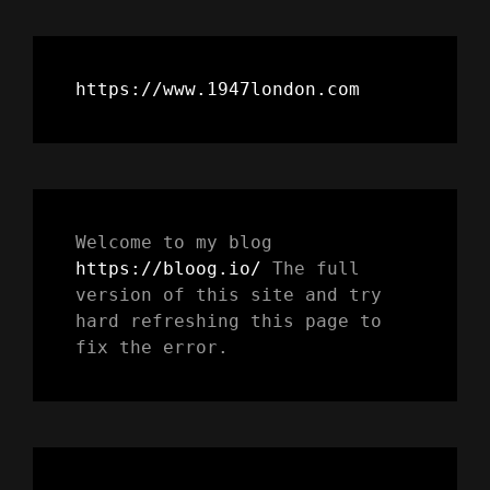
https://www.1947london.com
Welcome to my blog 
https://bloog.io/
 The full 
version of this site and try 
hard refreshing this page to 
fix the error.