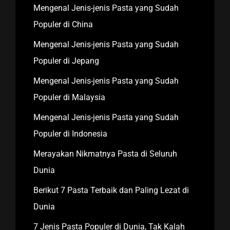
Mengenal Jenis-jenis Pasta yang Sudah
Populer di China
Mengenal Jenis-jenis Pasta yang Sudah
Populer di Jepang
Mengenal Jenis-jenis Pasta yang Sudah
Populer di Malaysia
Mengenal Jenis-jenis Pasta yang Sudah
Populer di Indonesia
Merayakan Nikmatnya Pasta di Seluruh
Dunia
Berikut 7 Pasta Terbaik dan Paling Lezat di
Dunia
7 Jenis Pasta Populer di Dunia, Tak Kalah