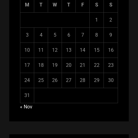
M
T
W
T
F
S
S
1
2
3
4
5
6
7
8
9
10
11
12
13
14
15
16
17
18
19
20
21
22
23
24
25
26
27
28
29
30
31
« Nov