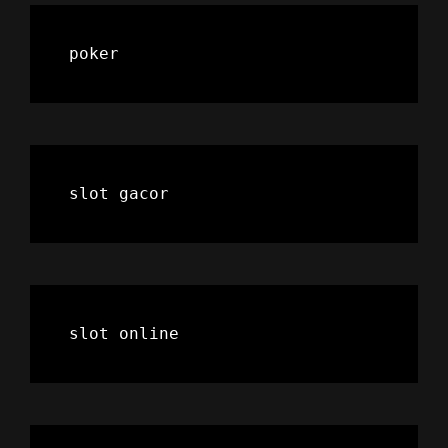
poker
slot gacor
slot online