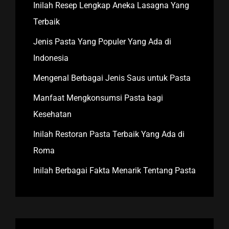
Inilah Resep Lengkap Aneka Lasagna Yang
Terbaik
Jenis Pasta Yang Populer Yang Ada di
Indonesia
Mengenal Berbagai Jenis Saus untuk Pasta
Manfaat Mengkonsumsi Pasta bagi
Kesehatan
Inilah Restoran Pasta Terbaik Yang Ada di
Roma
Inilah Berbagai Fakta Menarik Tentang Pasta