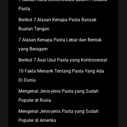
Pasta
Berikut 7 Alasan Kenapa Pasta Banyak
Buatan Tangan
7 Alasan Kenapa Pasta Lebar dan Bentuk
yang Beragam
Berikut 7 Asal Usul Pasta yang Kontroversial
10 Fakta Menarik Tentang Pasta Yang Ada
Di Dunia
Mengenal Jenis-jenis Pasta yang Sudah
Populer di Rusia
Mengenal Jenis-jenis Pasta yang Sudah
Populer di Amerika