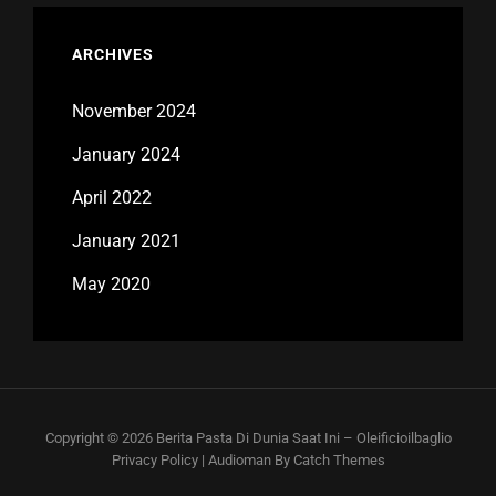
ARCHIVES
November 2024
January 2024
April 2022
January 2021
May 2020
Copyright © 2026
Berita Pasta Di Dunia Saat Ini – Oleificioilbaglio
Privacy Policy
|
Audioman By
Catch Themes